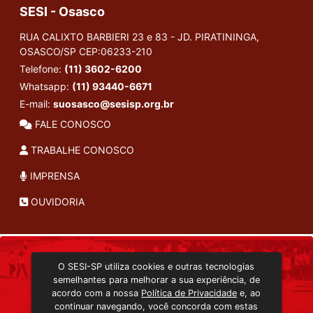
SESI - Osasco
RUA CALIXTO BARBIERI 23 e 83 - JD. PIRATININGA,
OSASCO/SP
CEP:06233-210
Telefone:
(11) 3602-6200
Whatsapp:
(11) 93440-6671
E-mail:
suosasco@sesisp.org.br
FALE CONOSCO
TRABALHE CONOSCO
IMPRENSA
OUVIDORIA
INSTITUCIONAL
O SESI-SP utiliza cookies e outras tecnologias
TRANSMISSÃO ON-LINE
semelhantes para melhorar a sua experiência, de
EDITORA SESI-SP
acordo com a nossa
Política de Privacidade
e, ao
CONSULTA AO ACERVO
continuar navegando, você concorda com estas