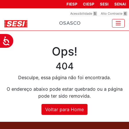
Observação:
FIESP
CIESP
SESI
SENAI
este
Acessibilidade
5
Alto Contraste
6
site
OSASCO
inclui
um
sistema
Acessibilidade
de
Ops!
acessibilidade.
404
Desculpe, essa página não foi encontrada.
O endereço abaixo pode estar quebrado ou a página
pode ter sido removida.
Voltar para Home