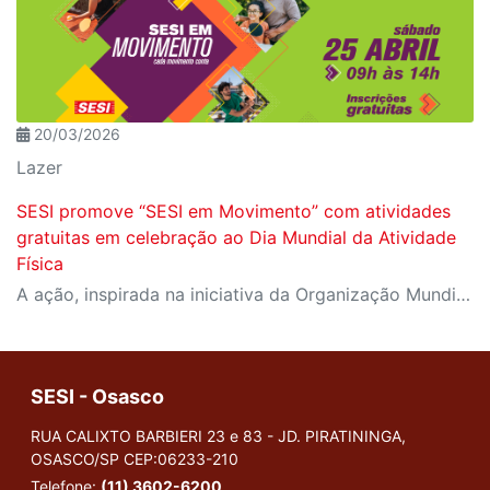
20/03/2026
Lazer
SESI promove “SESI em Movimento” com atividades
gratuitas em celebração ao Dia Mundial da Atividade
Física
A ação, inspirada na iniciativa da Organização Mundial da Saúde, reforça a importância da prática de atividades físicas e terá participação mediante inscrição prévia pelo Meu SESI.
SESI - Osasco
RUA CALIXTO BARBIERI 23 e 83 - JD. PIRATININGA,
OSASCO/SP
CEP:06233-210
Telefone:
(11) 3602-6200