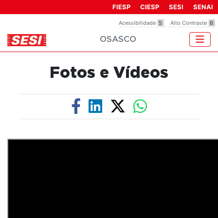
Observação:
FIESP
CIESP
SESI
SENAI
este
Acessibilidade
5
Alto Contraste
6
site
OSASCO
inclui
um
sistema
Fotos e Vídeos
de
acessibilidade.