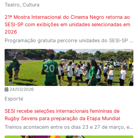
Teatro, Cultura
21ª Mostra Internacional do Cinema Negro retorna ao
SESI-SP com exibições em unidades selecionadas em
2026
Programação gratuita percorre unidades do SESI-SP com filmes que destacam a representatividade do cinema negro contemporâneo
24/03/2026
Esporte
SESI recebe seleções internacionais femininas de
Rugby Sevens para preparação da Etapa Mundial
Treinos acontecem entre os dias 23 e 27 de março, em Osasco, como parte da preparação para a 3ª Etapa Mundial de Rugby Sevens, em São Paulo